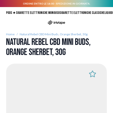
ORDINE ENTRO LE 16:00 - SPEDIZIONE IN GIORNATA.
Salta al contenuto
Pods ★
Sigarette elettroniche monouso
Sigarette elettroniche classiche
Liquidi
Home
/
Natural Rebel CBD Mini Buds, Orange Sherbet, 30g
Natural Rebel CBD Mini Buds,
Orange Sherbet, 30g