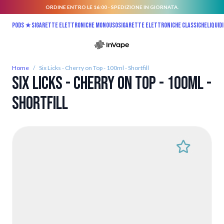
ORDINE ENTRO LE 16:00 - SPEDIZIONE IN GIORNATA.
Salta al contenuto
Pods ★
Sigarette elettroniche monouso
Sigarette elettroniche classiche
Liquidi
Home
/
Six Licks - Cherry on Top - 100ml - Shortfill
Six Licks - Cherry on Top - 100ml -
Shortfill