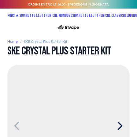
ORDINE ENTRO LE 16:00 - SPEDIZIONE IN GIORNATA.
Salta al contenuto
Pods ★
Sigarette elettroniche monouso
Sigarette elettroniche classiche
Liquidi
Home
/
SKE Crystal Plus Starter Kit
SKE Crystal Plus Starter Kit