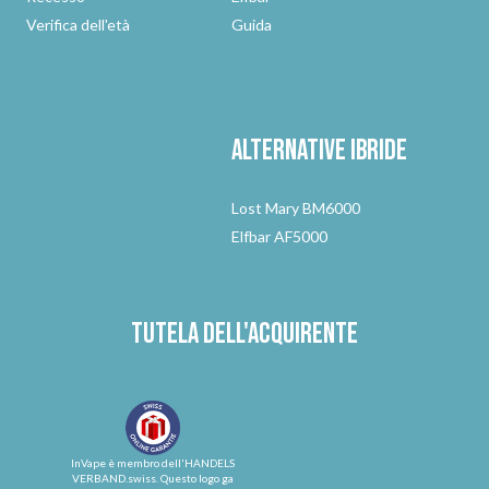
Verifica dell'età
Guida
Alternative
ibride
Lost Mary BM6000
Elfbar AF5000
Tutela dell'acquirente
InVape è membro dell'HANDELS
VERBAND.swiss. Questo logo ga