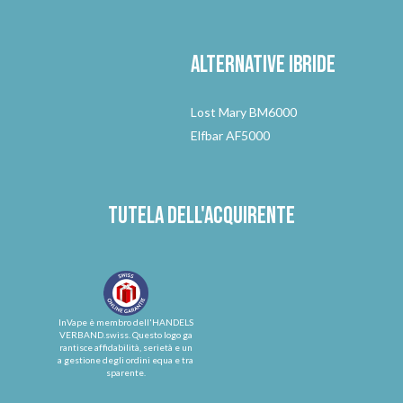
Alternative
ibride
Lost Mary BM6000
Elfbar AF5000
Tutela dell'acquirente
InVape è membro dell'HANDELS
VERBAND.swiss. Questo logo ga
rantisce affidabilità, serietà e un
a gestione degli ordini equa e tra
sparente.