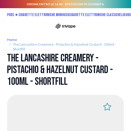
ORDINE ENTRO LE 16:00 - SPEDIZIONE IN GIORNATA.
Salta al contenuto
Pods ★
Sigarette elettroniche monouso
Sigarette elettroniche classiche
Liquidi
Home
/
The Lancashire Creamery - Pistachio & Hazelnut Custard - 100ml -
Shortfill
The Lancashire Creamery -
Pistachio & Hazelnut Custard -
100ml - Shortfill