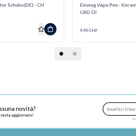
ter Schuko(DE) - CH
Einweg Vape Pen - Kerami
CBD Öl
9,90 CHF
Indirizzo e-mail
ssuna novità?
e resta aggiornato!
In