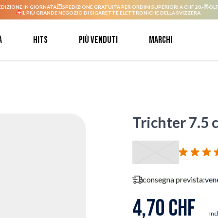
EDIZIONE IN GIORNATA.
SPEDIZIONE GRATUITA PER ORDINI SUPERIORI A CHF 20.-
OLT
IL PIÙ GRANDE NEGOZIO DI SIGARETTE ELETTRONICHE DELLA SVIZZERA.
à
Hits
Più venduti
Marchi
Trichter 7.5 
consegna prevista:
ven
4,70 CHF
Inc