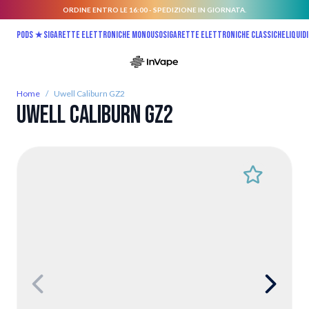
ORDINE ENTRO LE 16:00 - SPEDIZIONE IN GIORNATA.
Salta al contenuto
Pods ★
Sigarette elettroniche monouso
Sigarette elettroniche classiche
Liquidi
Home
/
Uwell Caliburn GZ2
Uwell Caliburn GZ2