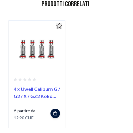
Prodotti correlati
È possibile navigare tra gli elementi del carosello utilizzando il
Salta il carosello
4 x Uwell Caliburn G /
G2 / X / GZ2 Koko
Prime Coil
A partire da
12,90 CHF