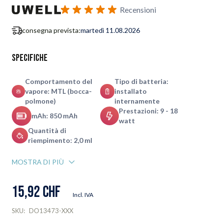
Iscriviti al modulo di notifica ritorno in stock
Recensioni
consegna prevista:
martedì 11.08.2026
Specifiche
Comportamento del
Tipo di batteria:
vapore: MTL (bocca-
installato
polmone)
internamente
Prestazioni: 9 - 18
mAh: 850 mAh
watt
Quantità di
riempimento: 2,0 ml
MOSTRA DI PIÙ
15,92 CHF
Incl. IVA
SKU:
DO13473-XXX