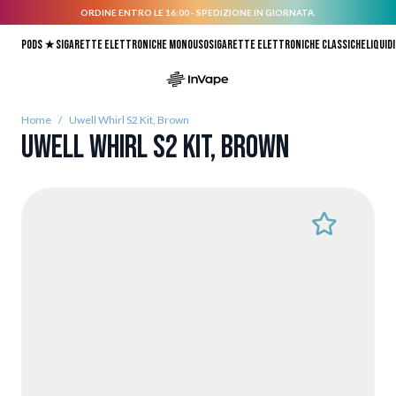
ORDINE ENTRO LE 16:00 - SPEDIZIONE IN GIORNATA.
Salta al contenuto
Pods ★
Sigarette elettroniche monouso
Sigarette elettroniche classiche
Liquidi
Home
/
Uwell Whirl S2 Kit, Brown
Uwell Whirl S2 Kit, Brown