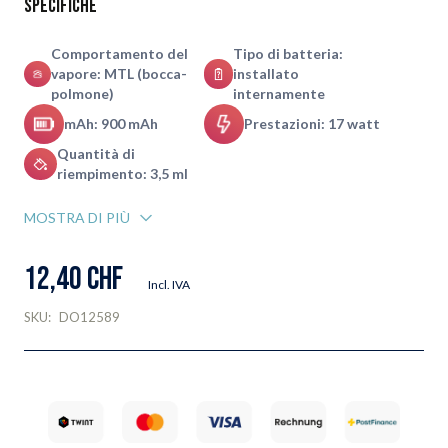
Specifiche
Comportamento del
Tipo di batteria:
vapore: MTL (bocca-
installato
polmone)
internamente
mAh: 900 mAh
Prestazioni: 17 watt
Quantità di
riempimento: 3,5 ml
MOSTRA DI PIÙ
12,40 CHF
Incl. IVA
SKU:
DO12589