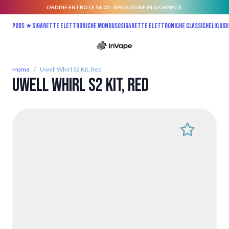
ORDINE ENTRO LE 16:00 - SPEDIZIONE IN GIORNATA.
Salta al contenuto
Pods ★
Sigarette elettroniche monouso
Sigarette elettroniche classiche
Liquidi
Home
/
Uwell Whirl S2 Kit, Red
Uwell Whirl S2 Kit, Red