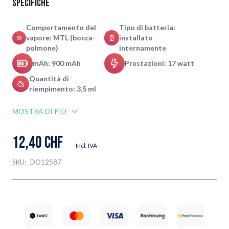
Specifiche
Comportamento del
Tipo di batteria:
vapore: MTL (bocca-
installato
polmone)
internamente
mAh: 900 mAh
Prestazioni: 17 watt
Quantità di
riempimento: 3,5 ml
MOSTRA DI PIÙ
12,40 CHF
Incl. IVA
SKU:
DO12587