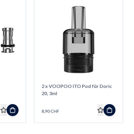
2 x VOOPOO ITO Pod für Doric
20, 3ml
8,90 CHF