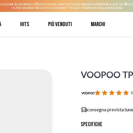
EDIZIONE IN GIORNATA.
SPEDIZIONE GRATUITA PER ORDINI SUPERIORI A CHF 20.-
OLT
IL PIÙ GRANDE NEGOZIO DI SIGARETTE ELETTRONICHE DELLA SVIZZERA.
à
Hits
Più venduti
Marchi
VOOPOO TPP 
R
consegna prevista:
lun
Specifiche