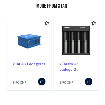
More from XTar
xTar 4U Ladegerät
xTar MC4S
Ladegerät
8,90 CHF
8,90 CHF