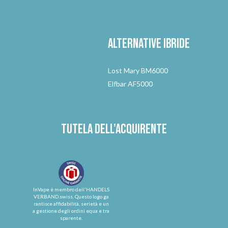
Alternative
ibride
Lost Mary BM6000
Elfbar AF5000
Tutela dell'acquirente
InVape è membro dell'HANDELS
VERBAND.swiss. Questo logo ga
rantisce affidabilità, serietà e un
a gestione degli ordini equa e tra
sparente.