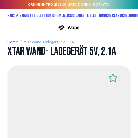
ORDINE ENTRO LE 16:00 - SPEDIZIONE IN GIORNATA.
Salta al contenuto
Pods ★
Sigarette elettroniche monouso
Sigarette elettroniche classiche
Liquidi
Home
/
xTar Wand- Ladegerät 5V, 2.1A
xTar Wand- Ladegerät 5V, 2.1A