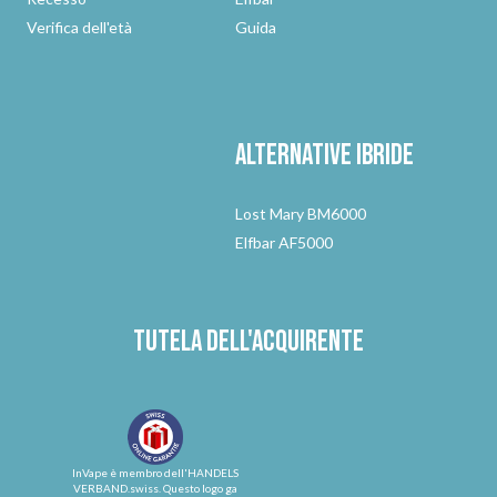
Verifica dell'età
Guida
Alternative
ibride
Lost Mary BM6000
Elfbar AF5000
Tutela dell'acquirente
InVape è membro dell'HANDELS
VERBAND.swiss. Questo logo ga