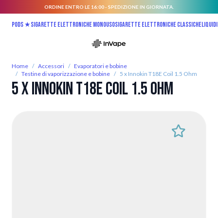
ORDINE ENTRO LE 16:00 - SPEDIZIONE IN GIORNATA.
Salta al contenuto
Pods ★
Sigarette elettroniche monouso
Sigarette elettroniche classiche
Liquidi
Home
/
Accessori
/
Evaporatori e bobine
/
Testine di vaporizzazione e bobine
/
5 x Innokin T18E Coil 1.5 Ohm
5 x Innokin T18E Coil 1.5 Ohm