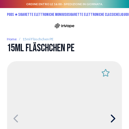
ORDINE ENTRO LE 16:00 - SPEDIZIONE IN GIORNATA.
Salta al contenuto
Pods ★
Sigarette elettroniche monouso
Sigarette elettroniche classiche
Liquidi
Home
/
15ml Fläschchen PE
15ml Fläschchen PE