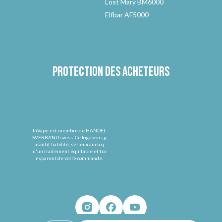
Lost Mary BM6000
Elfbar AF5000
Protection des acheteurs
InVape est membre de HANDEL
SVERBAND.swiss. Ce logo vous g
arantit fiabilité, sérieux ainsi q
u'un traitement équitable et tra
nsparent de votre commande.