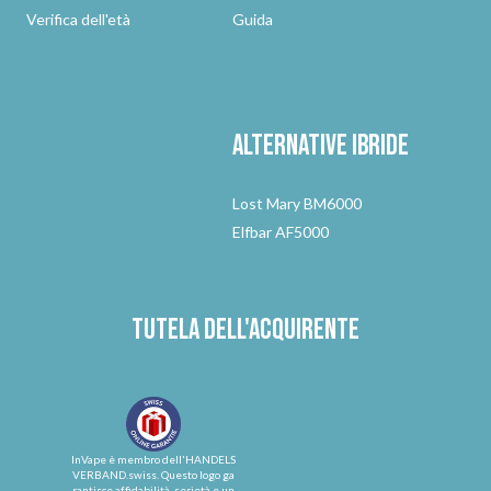
Verifica dell'età
Guida
Alternative
ibride
Lost Mary BM6000
Elfbar AF5000
Tutela dell'acquirente
InVape è membro dell'HANDELS
VERBAND.swiss. Questo logo ga
rantisce affidabilità, serietà e un