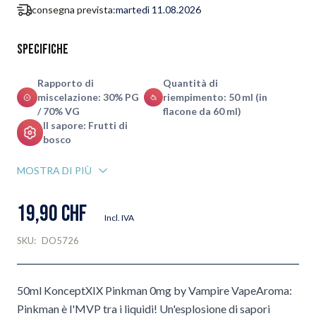
consegna prevista:
martedì 11.08.2026
Specifiche
Rapporto di
Quantità di
miscelazione: 30% PG
riempimento: 50 ml (in
/ 70% VG
flacone da 60 ml)
Il sapore: Frutti di
bosco
MOSTRA DI PIÙ
19,90 CHF
Incl. IVA
SKU:
DO5726
50ml KonceptXIX Pinkman 0mg by Vampire VapeAroma:
Pinkman è l'MVP tra i liquidi! Un'esplosione di sapori