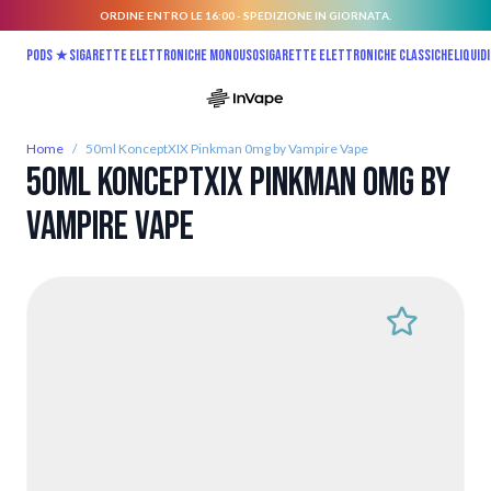
ORDINE ENTRO LE 16:00 - SPEDIZIONE IN GIORNATA.
Salta al contenuto
Pods ★
Sigarette elettroniche monouso
Sigarette elettroniche classiche
Liquidi
Home
/
50ml KonceptXIX Pinkman 0mg by Vampire Vape
50ml KonceptXIX Pinkman 0mg by
Vampire Vape