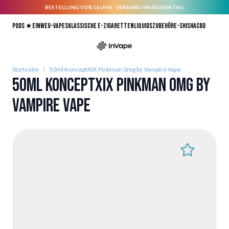
BESTELLUNG VOR 16 UHR - VERSAND AM SELBEN TAG.
Direkt zum Inhalt
Pods ★
Einweg-Vapes
Klassische E-Zigaretten
Liquids
Zubehör
E-Shisha
CBD
Startseite
/
50ml KonceptXIX Pinkman 0mg by Vampire Vape
50ml KonceptXIX Pinkman 0mg by
Vampire Vape