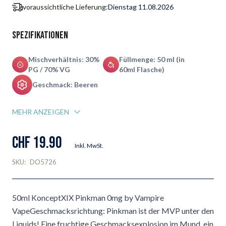
voraussichtliche Lieferung:
Dienstag 11.08.2026
Spezifikationen
Mischverhältnis: 30%
Füllmenge: 50 ml (in
PG / 70% VG
60ml Flasche)
Geschmack: Beeren
MEHR ANZEIGEN
CHF 19.90
Inkl. MwSt.
SKU:
DO5726
50ml KonceptXIX Pinkman 0mg by Vampire
VapeGeschmacksrichtung: Pinkman ist der MVP unter den
Liquids! Eine fruchtige Geschmacksexplosion im Mund, ein