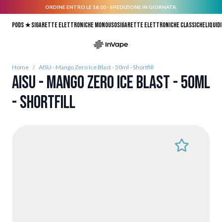
ORDINE ENTRO LE 16:00 - SPEDIZIONE IN GIORNATA.
Salta al contenuto
Pods ★
Sigarette elettroniche monouso
Sigarette elettroniche classiche
Liquidi
Home
/
AISU - Mango Zero Ice Blast - 50ml - Shortfill
AISU - Mango Zero Ice Blast - 50ml
- Shortfill