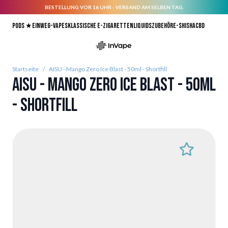
BESTELLUNG VOR 16 UHR - VERSAND AM SELBEN TAG.
Direkt zum Inhalt
Pods ★
Einweg-Vapes
Klassische E-Zigaretten
Liquids
Zubehör
E-Shisha
CBD
Startseite
/
AISU - Mango Zero Ice Blast - 50ml - Shortfill
AISU - Mango Zero Ice Blast - 50ml
- Shortfill