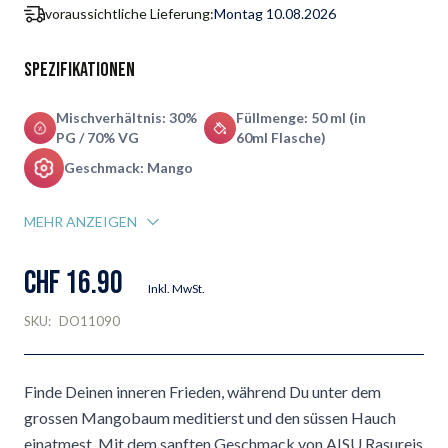
voraussichtliche Lieferung:
Montag 10.08.2026
Spezifikationen
Mischverhältnis: 30%
Füllmenge: 50 ml (in
PG / 70% VG
60ml Flasche)
Geschmack: Mango
MEHR ANZEIGEN
CHF 16.90
Inkl. MwSt.
SKU:
DO11090
Finde Deinen inneren Frieden, während Du unter dem
grossen Mangobaum meditierst und den süssen Hauch
einatmest. Mit dem sanften Geschmack von AISU Rasureis