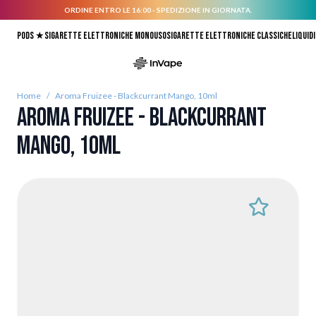
ORDINE ENTRO LE 16:00 - SPEDIZIONE IN GIORNATA.
Salta al contenuto
Pods ★
Sigarette elettroniche monouso
Sigarette elettroniche classiche
Liquidi
Home
/
Aroma Fruizee - Blackcurrant Mango, 10ml
Aroma Fruizee - Blackcurrant
Mango, 10ml