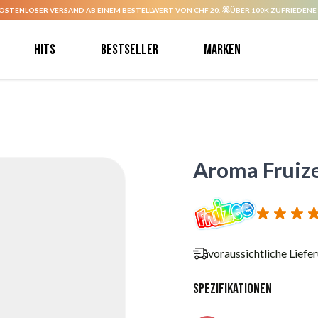
OSTENLOSER VERSAND AB EINEM BESTELLWERT VON CHF 20.-
ÜBER 100K ZUFRIEDENE
Hits
Bestseller
Marken
Aroma Fruize
voraussichtliche Liefe
Spezifikationen