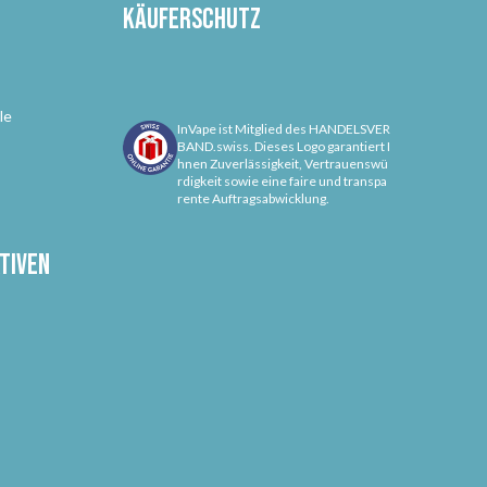
Käuferschutz
le
InVape ist Mitglied des HANDELSVER
BAND.swiss. Dieses Logo garantiert I
hnen Zuverlässigkeit, Vertrauenswü
rdigkeit sowie eine faire und transpa
rente Auftragsabwicklung.
tiven