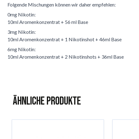
Folgende Mischungen können wir daher empfehlen:
0mg Nikotin:
10ml Aromenkonzentrat + 56 ml Base
3mg Nikotin:
10ml Aromenkonzentrat + 1 Nikotinshot + 46ml Base
6mg Nikotin:
10ml Aromenkonzentrat + 2 Nikotinshots + 36ml Base
Ähnliche Produkte
Das Navigieren durch die Elemente des Karussells ist mit der 
Karussell überspringen