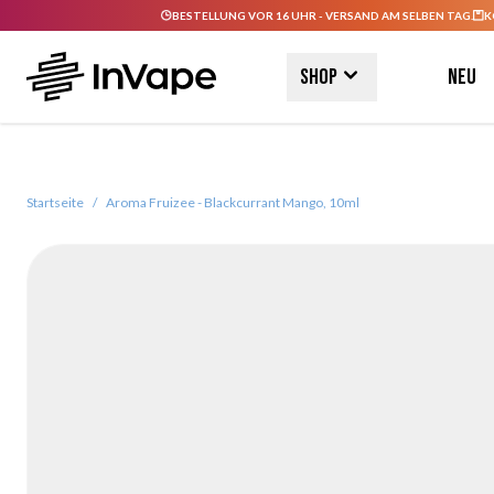
BESTELLUNG VOR 16 UHR - VERSAND AM SELBEN TAG.
K
Direkt zum Inhalt
Shop
Neu
Startseite
/
Aroma Fruizee - Blackcurrant Mango, 10ml