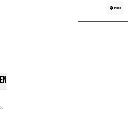
en
o.