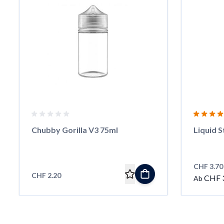
Chubby Gorilla V3 75ml
Liquid S
CHF 3.70
CHF 2.20
CHF 
Ab