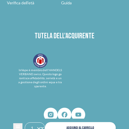
Verifica dell'età
Guida
Tutela dell'acquirente
InVape è membro dell'HANDELS
VERBAND.swiss. Questo logo ga
rantisce affidabilità, serietà e un
a gestione degli ordini equa e tra
sparente.
AGGIUNGI AL CARRELLO