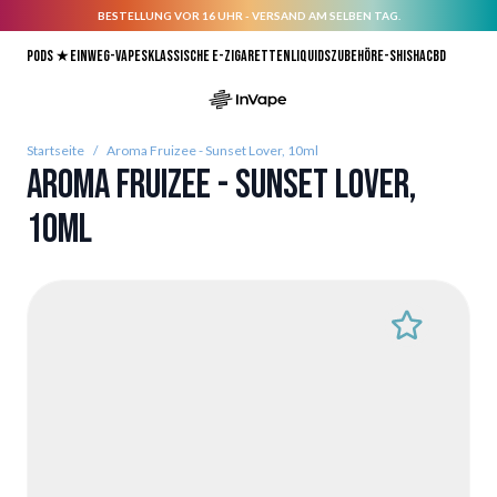
BESTELLUNG VOR 16 UHR - VERSAND AM SELBEN TAG.
Direkt zum Inhalt
Pods ★
Einweg-Vapes
Klassische E-Zigaretten
Liquids
Zubehör
E-Shisha
CBD
Startseite
/
Aroma Fruizee - Sunset Lover, 10ml
Aroma Fruizee - Sunset Lover,
10ml