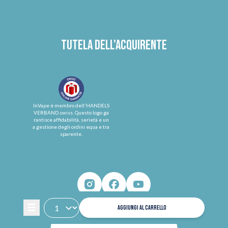
Tutela dell'acquirente
InVape è membro dell'HANDELS
VERBAND.swiss. Questo logo ga
rantisce affidabilità, serietà e un
a gestione degli ordini equa e tra
sparente.
AGGIUNGI AL CARRELLO