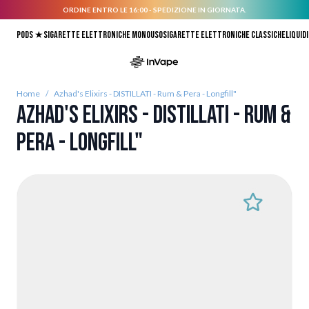
ORDINE ENTRO LE 16:00 - SPEDIZIONE IN GIORNATA.
Salta al contenuto
Pods ★
Sigarette elettroniche monouso
Sigarette elettroniche classiche
Liquidi
Home
/
Azhad's Elixirs - DISTILLATI - Rum & Pera - Longfill"
Azhad's Elixirs - DISTILLATI - Rum &
Pera - Longfill"