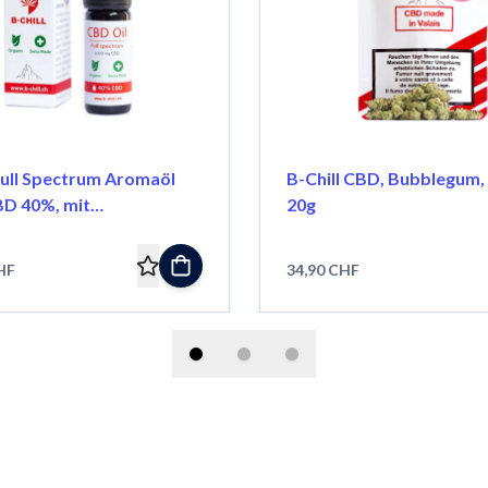
Full Spectrum Aromaöl
B-Chill CBD, Bubblegum, 
BD 40%, mit
20g
nextrakt
HF
34,90 CHF