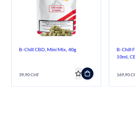
B-Chill CBD, Mini Mix, 40g
B-Chill 
10ml, C
Rosmari
39,90 CHF
169,90 C