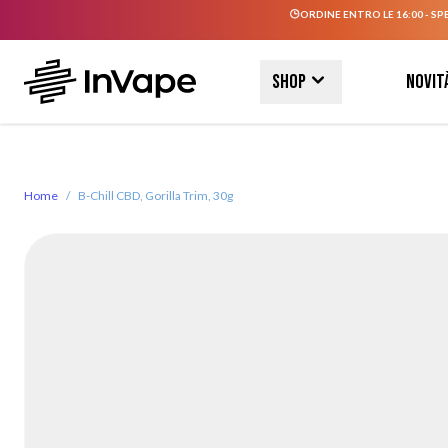
ORDINE ENTRO LE 16:00 - SP
Salta al contenuto
Shop
Novit
Home
/
B-Chill CBD, Gorilla Trim, 30g