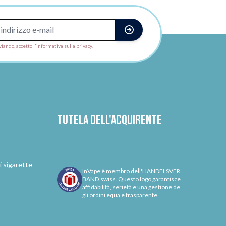
viando, accetto l'informativa sulla privacy.
Tutela dell'acquirente
i sigarette
InVape è membro dell'HANDELSVER
BAND.swiss. Questo logo garantisce
affidabilità, serietà e una gestione de
gli ordini equa e trasparente.