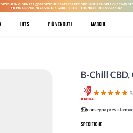
EDIZIONE IN GIORNATA.
SPEDIZIONE GRATUITA PER ORDINI SUPERIORI A CHF 20.-
OLT
IL PIÙ GRANDE NEGOZIO DI SIGARETTE ELETTRONICHE DELLA SVIZZERA.
à
Hits
Più venduti
Marchi
B-Chill CBD, 
R
consegna prevista:
mar
Specifiche