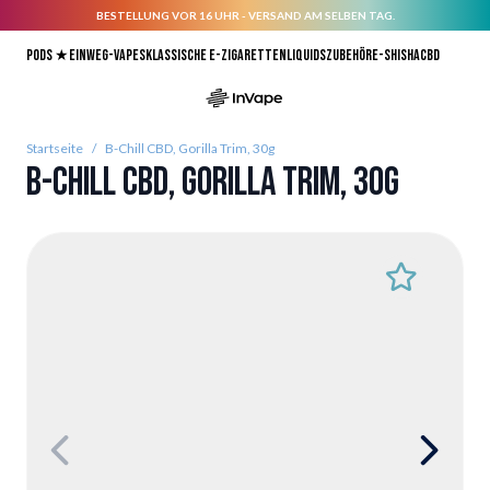
BESTELLUNG VOR 16 UHR - VERSAND AM SELBEN TAG.
Direkt zum Inhalt
Pods ★
Einweg-Vapes
Klassische E-Zigaretten
Liquids
Zubehör
E-Shisha
CBD
Startseite
/
B-Chill CBD, Gorilla Trim, 30g
B-Chill CBD, Gorilla Trim, 30g