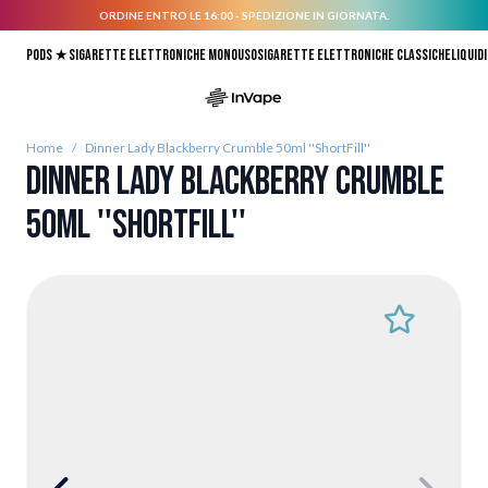
ORDINE ENTRO LE 16:00 - SPEDIZIONE IN GIORNATA.
Salta al contenuto
Pods ★
Sigarette elettroniche monouso
Sigarette elettroniche classiche
Liquidi
Home
/
Dinner Lady Blackberry Crumble 50ml ''ShortFill''
Dinner Lady Blackberry Crumble
50ml ''ShortFill''