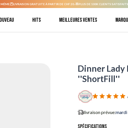
 MÊME.
LIVRAISON GRATUITE À PARTIR DE CHF 20.-
PLUS DE 100K CLIENTS SATISFAITS
ouveau
Hits
Meilleures ventes
Marqu
Dinner Lady
''ShortFill''
livraison prévue:
mardi
Spécifications