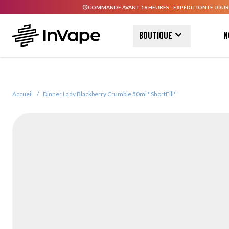
COMMANDE AVANT 16 HEURES - EXPÉDITION LE JOUR
Allez au contenu
Boutique
N
Accueil
/
Dinner Lady Blackberry Crumble 50ml ''ShortFill''