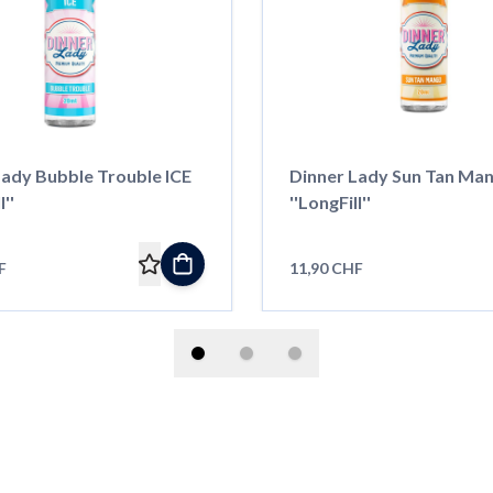
Lady Bubble Trouble ICE
Dinner Lady Sun Tan Man
l''
''LongFill''
F
11,90 CHF