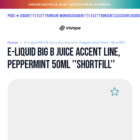
ORDINE ENTRO LE 16:00 - SPEDIZIONE IN GIORNATA.
Salta al contenuto
Pods ★
Sigarette elettroniche monouso
Sigarette elettroniche classiche
Liquidi
Home
/
E-Liquid BIG B Juice Accent Line, Peppermint 50ml ''Shortfill''
E-Liquid BIG B Juice Accent Line,
Peppermint 50ml ''Shortfill''