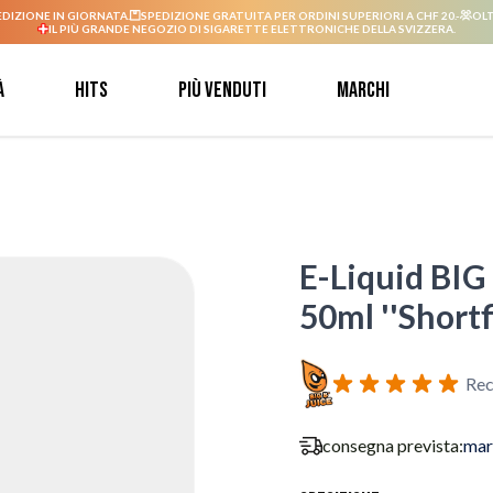
EDIZIONE IN GIORNATA.
SPEDIZIONE GRATUITA PER ORDINI SUPERIORI A CHF 20.-
OLT
IL PIÙ GRANDE NEGOZIO DI SIGARETTE ELETTRONICHE DELLA SVIZZERA.
à
Hits
Più venduti
Marchi
E-Liquid BIG 
50ml ''Shortfi
Rec
consegna prevista:
mar