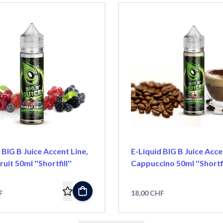
 BIG B Juice Accent Line,
E-Liquid BIG B Juice Acce
uit 50ml ''Shortfill''
Cappuccino 50ml ''Shortfil
F
18,00 CHF