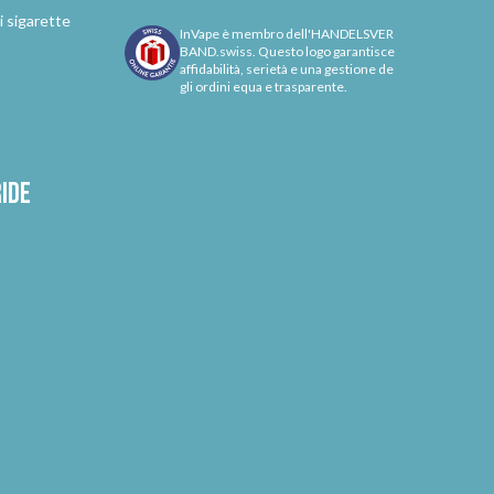
i sigarette
InVape è membro dell'HANDELSVER
BAND.swiss. Questo logo garantisce
affidabilità, serietà e una gestione de
gli ordini equa e trasparente.
ride