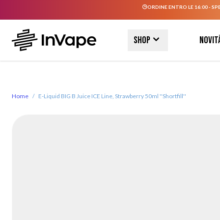
ORDINE ENTRO LE 16:00 - SP
Salta al contenuto
Shop
Novit
Home
/
E-Liquid BIG B Juice ICE Line, Strawberry 50ml ''Shortfill''