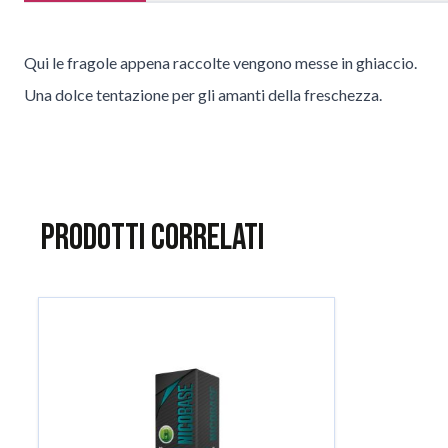
Qui le fragole appena raccolte vengono messe in ghiaccio.
Una dolce tentazione per gli amanti della freschezza.
Prodotti correlati
È possibile navigare tra gli elementi del carosello utilizzando il
Salta il carosello