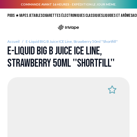
COMMANDE AVANT 16 HEURES - EXPÉDITION LE JOUR MÊME.
Allez au contenu
Pods ★
Vapes jetables
Cigarettes électroniques classiques
Liquides et arômes
Ac
Accueil
/
E-Liquid BIG B Juice ICE Line, Strawberry 50ml ''Shortfill''
E-Liquid BIG B Juice ICE Line,
Strawberry 50ml ''Shortfill''