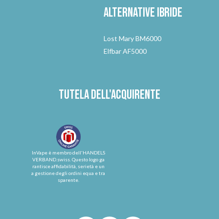
Alternative
ibride
Lost Mary BM6000
Elfbar AF5000
Tutela dell'acquirente
InVape è membro dell'HANDELS
VERBAND.swiss. Questo logo ga
rantisce affidabilità, serietà e un
a gestione degli ordini equa e tra
sparente.