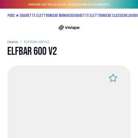
ORDINE ENTRO LE 16:00 - SPEDIZIONE IN GIORNATA.
Salta al contenuto
Pods ★
Sigarette elettroniche monouso
Sigarette elettroniche classiche
Liquidi
Home
/
ELFBAR 600 V2
ELFBAR 600 V2