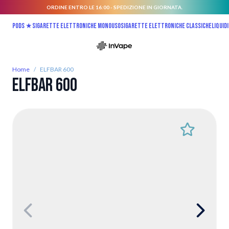
ORDINE ENTRO LE 16:00 - SPEDIZIONE IN GIORNATA.
Salta al contenuto
Pods ★
Sigarette elettroniche monouso
Sigarette elettroniche classiche
Liquidi
Home
/
ELFBAR 600
ELFBAR 600