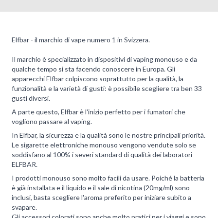
Elfbar - il marchio di vape numero 1 in Svizzera.
Il marchio è specializzato in dispositivi di vaping monouso e da
qualche tempo si sta facendo conoscere in Europa. Gli
apparecchi Elfbar colpiscono soprattutto per la qualità, la
funzionalità e la varietà di gusti: è possibile scegliere tra ben 33
gusti diversi.
A parte questo, Elfbar è l'inizio perfetto per i fumatori che
vogliono passare al vaping.
In Elfbar, la sicurezza e la qualità sono le nostre principali priorità.
Le sigarette elettroniche monouso vengono vendute solo se
soddisfano al 100% i severi standard di qualità dei laboratori
ELFBAR.
I prodotti monouso sono molto facili da usare. Poiché la batteria
è già installata e il liquido e il sale di nicotina (20mg/ml) sono
inclusi, basta scegliere l'aroma preferito per iniziare subito a
svapare.
Gli accessori colorati sono anche molto pratici per i viaggi e sono