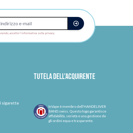
viando, accetto l'informativa sulla privacy.
Tutela dell'acquirente
i sigarette
InVape è membro dell'HANDELSVER
BAND.swiss. Questo logo garantisce
affidabilità, serietà e una gestione de
gli ordini equa e trasparente.