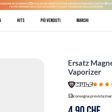
EDIZIONE IN GIORNATA.
SPEDIZIONE GRATUITA PER ORDINI SUPERIORI A CHF 20.-
OLT
IL PIÙ GRANDE NEGOZIO DI SIGARETTE ELETTRONICHE DELLA SVIZZERA.
à
Hits
Più venduti
Marchi
Ersatz Magne
Vaporizer
consegna prevista:
mar
4,90 CHF