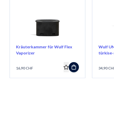
Kräuterkammer für Wulf Flex
Wulf UN
Vaporizer
türkise
16,90 CHF
34,90 CH