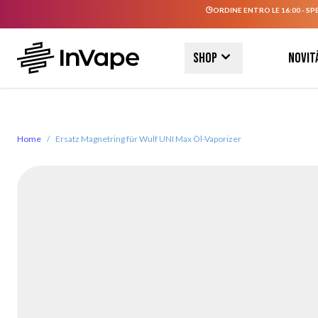
ORDINE ENTRO LE 16:00 - SP
Salta al contenuto
Shop
Novit
Home
/
Ersatz Magnetring für Wulf UNI Max Öl-Vaporizer