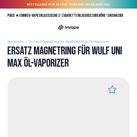
BESTELLUNG VOR 16 UHR - VERSAND AM SELBEN TAG.
Direkt zum Inhalt
Pods ★
Einweg-Vapes
Klassische E-Zigaretten
Liquids
Zubehör
E-Shisha
CBD
Startseite
/
Ersatz Magnetring für Wulf UNI Max Öl-Vaporizer
Ersatz Magnetring für Wulf UNI
Max Öl-Vaporizer