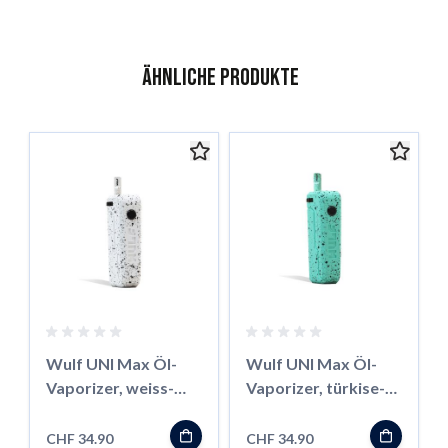
Ähnliche Produkte
Das Navigieren durch die Elemente des Karussells ist mit der 
Karussell überspringen
Zur Karussell-Navigation
Wulf UNI Max Öl-
Wulf UNI Max Öl-
Vaporizer, weiss-
Vaporizer, türkise-
schwarz
schwarz
CHF 34.90
CHF 34.90