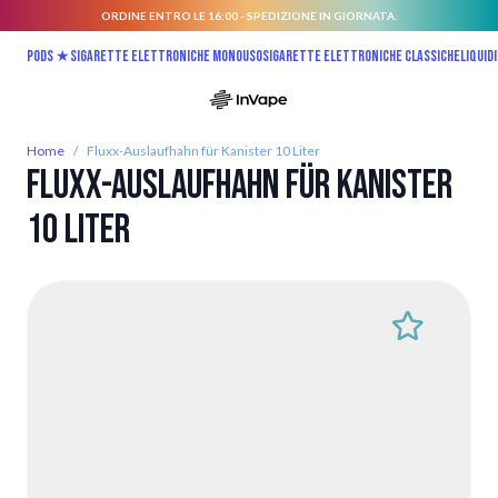
ORDINE ENTRO LE 16:00 - SPEDIZIONE IN GIORNATA.
Salta al contenuto
Pods ★
Sigarette elettroniche monouso
Sigarette elettroniche classiche
Liquidi
Home
/
Fluxx-Auslaufhahn für Kanister 10 Liter
Fluxx-Auslaufhahn für Kanister
10 Liter