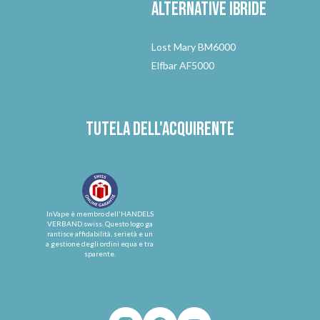
Alternative
ibride
Lost Mary BM6000
Elfbar AF5000
Tutela dell'acquirente
InVape è membro dell'HANDELS
VERBAND.swiss. Questo logo ga
rantisce affidabilità, serietà e un
a gestione degli ordini equa e tra
sparente.