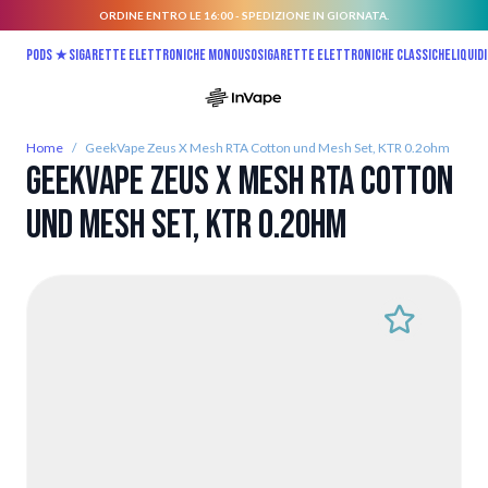
ORDINE ENTRO LE 16:00 - SPEDIZIONE IN GIORNATA.
Salta al contenuto
Pods ★
Sigarette elettroniche monouso
Sigarette elettroniche classiche
Liquidi
Home
/
GeekVape Zeus X Mesh RTA Cotton und Mesh Set, KTR 0.2ohm
GeekVape Zeus X Mesh RTA Cotton
und Mesh Set, KTR 0.2ohm