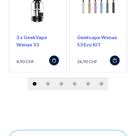
2 x GeekVape
Geekvape Wenax
Wenax S3
S3 Evo KIT
8,90 CHF
26,90 CHF