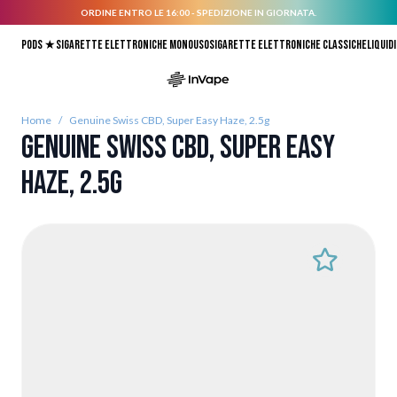
ORDINE ENTRO LE 16:00 - SPEDIZIONE IN GIORNATA.
Salta al contenuto
Pods ★
Sigarette elettroniche monouso
Sigarette elettroniche classiche
Liquidi
Home
/
Genuine Swiss CBD, Super Easy Haze, 2.5g
Genuine Swiss CBD, Super Easy
Haze, 2.5g