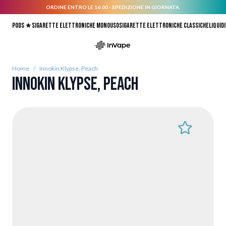
ORDINE ENTRO LE 16:00 - SPEDIZIONE IN GIORNATA.
Salta al contenuto
Pods ★
Sigarette elettroniche monouso
Sigarette elettroniche classiche
Liquidi
Home
/
Innokin Klypse, Peach
Innokin Klypse, Peach