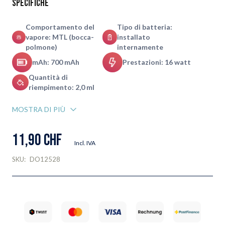
Specifiche
Comportamento del
Tipo di batteria:
vapore: MTL (bocca-
installato
polmone)
internamente
mAh: 700 mAh
Prestazioni: 16 watt
Quantità di
riempimento: 2,0 ml
MOSTRA DI PIÙ
11,90 CHF
Incl. IVA
SKU:
DO12528