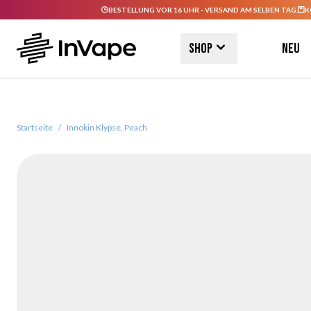
BESTELLUNG VOR 16 UHR - VERSAND AM SELBEN TAG.
K
Direkt zum Inhalt
Shop
Neu
Startseite
/
Innokin Klypse, Peach