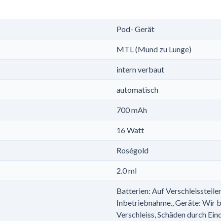
Pod- Gerät
MTL (Mund zu Lunge)
intern verbaut
automatisch
700 mAh
16 Watt
Roségold
2.0 ml
Batterien: Auf Verschleissteil
Inbetriebnahme., Geräte: Wir 
Verschleiss, Schäden durch Ein