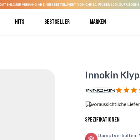
OSTENLOSER VERSAND AB EINEM BESTELLWERT VON CHF 20.-
ÜBER 100K ZUFRIEDENE
Hits
Bestseller
Marken
Innokin Klyp
voraussichtliche Liefe
Spezifikationen
Dampfverhalten: 