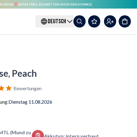
 KUNDEN.
GRÖSSTER E-ZIGARETTEN-SHOP DER SCHWEIZ.
DEUTSCH
se, Peach
Bewertungen
rung:
Dienstag 11.08.2026
MTL (Mund zu
Akkutyp: intern verbaut