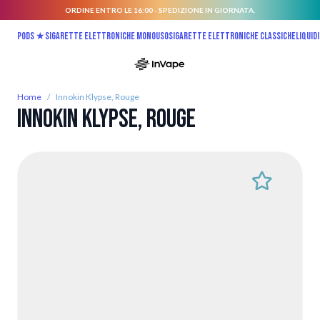
ORDINE ENTRO LE 16:00 - SPEDIZIONE IN GIORNATA.
Salta al contenuto
Pods ★
Sigarette elettroniche monouso
Sigarette elettroniche classiche
Liquidi
Home
/
Innokin Klypse, Rouge
Innokin Klypse, Rouge