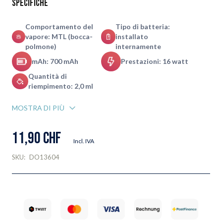
Specifiche
Comportamento del
Tipo di batteria:
vapore: MTL (bocca-
installato
polmone)
internamente
mAh: 700 mAh
Prestazioni: 16 watt
Quantità di
riempimento: 2,0 ml
MOSTRA DI PIÙ
11,90 CHF
Incl. IVA
SKU:
DO13604