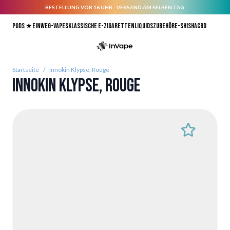
BESTELLUNG VOR 16 UHR - VERSAND AM SELBEN TAG.
Direkt zum Inhalt
Pods ★
Einweg-Vapes
Klassische E-Zigaretten
Liquids
Zubehör
E-Shisha
CBD
Startseite
/
Innokin Klypse, Rouge
Innokin Klypse, Rouge