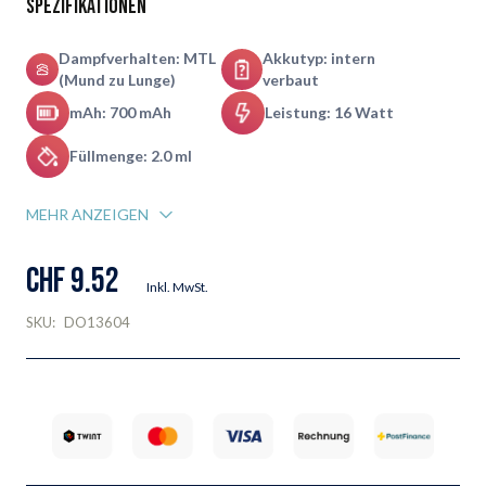
Spezifikationen
Dampfverhalten: MTL
Akkutyp: intern
(Mund zu Lunge)
verbaut
mAh: 700 mAh
Leistung: 16 Watt
Füllmenge: 2.0 ml
MEHR ANZEIGEN
CHF 9.52
Inkl. MwSt.
SKU:
DO13604