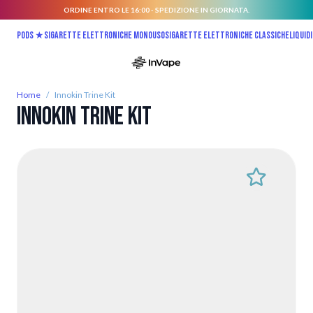
ORDINE ENTRO LE 16:00 - SPEDIZIONE IN GIORNATA.
Salta al contenuto
Pods ★
Sigarette elettroniche monouso
Sigarette elettroniche classiche
Liquidi
Home
/
Innokin Trine Kit
Innokin Trine Kit