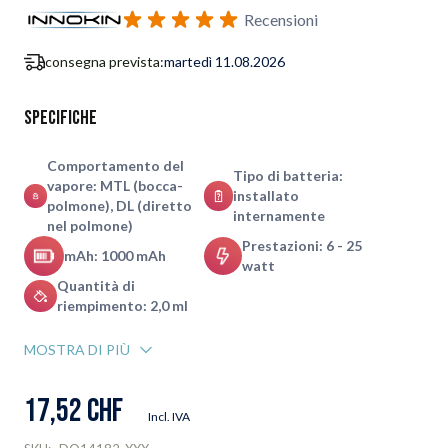
Iscriviti al modulo di notifica ritorno in stock
Recensioni
consegna prevista:
martedì 11.08.2026
Specifiche
Comportamento del
Tipo di batteria:
vapore: MTL (bocca-
installato
polmone), DL (diretto
internamente
nel polmone)
Prestazioni: 6 - 25
mAh: 1000 mAh
watt
Quantità di
riempimento: 2,0 ml
MOSTRA DI PIÙ
17,52 CHF
Incl. IVA