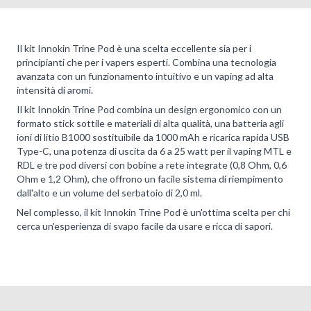
Il kit Innokin Trine Pod è una scelta eccellente sia per i
principianti che per i vapers esperti. Combina una tecnologia
avanzata con un funzionamento intuitivo e un vaping ad alta
intensità di aromi.
Il kit Innokin Trine Pod combina un design ergonomico con un
formato stick sottile e materiali di alta qualità, una batteria agli
ioni di litio B1000 sostituibile da 1000 mAh e ricarica rapida USB
Type-C, una potenza di uscita da 6 a 25 watt per il vaping MTL e
RDL e tre pod diversi con bobine a rete integrate (0,8 Ohm, 0,6
Ohm e 1,2 Ohm), che offrono un facile sistema di riempimento
dall'alto e un volume del serbatoio di 2,0 ml.
Nel complesso, il kit Innokin Trine Pod è un'ottima scelta per chi
cerca un'esperienza di svapo facile da usare e ricca di sapori.