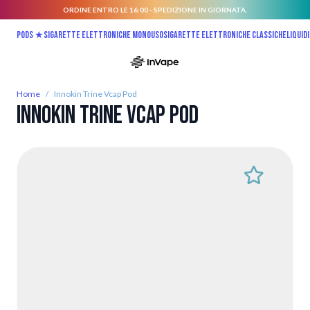
ORDINE ENTRO LE 16:00 - SPEDIZIONE IN GIORNATA.
Salta al contenuto
Pods ★
Sigarette elettroniche monouso
Sigarette elettroniche classiche
Liquidi
Home
/
Innokin Trine Vcap Pod
Innokin Trine Vcap Pod