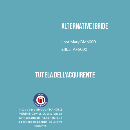
Alternative
ibride
Lost Mary BM6000
Elfbar AF5000
Tutela dell'acquirente
InVape è membro dell'HANDELS
VERBAND.swiss. Questo logo ga
rantisce affidabilità, serietà e un
a gestione degli ordini equa e tra
sparente.