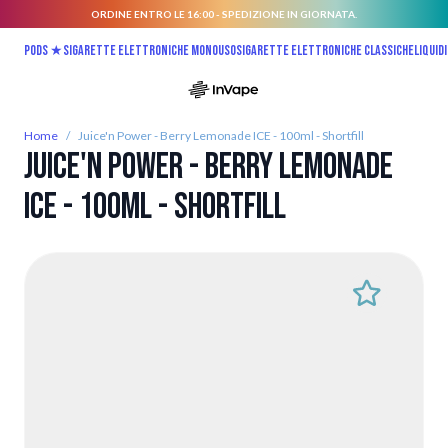
ORDINE ENTRO LE 16:00 - SPEDIZIONE IN GIORNATA.
Salta al contenuto
Pods ★
Sigarette elettroniche monouso
Sigarette elettroniche classiche
Liquidi
Home
/
Juice'n Power - Berry Lemonade ICE - 100ml - Shortfill
Juice'n Power - Berry Lemonade
ICE - 100ml - Shortfill