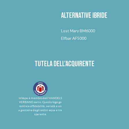
Alternative
ibride
Lost Mary BM6000
Elfbar AF5000
Tutela dell'acquirente
InVape è membro dell'HANDELS
VERBAND.swiss. Questo logo ga
rantisce affidabilità, serietà e un
a gestione degli ordini equa e tra
sparente.