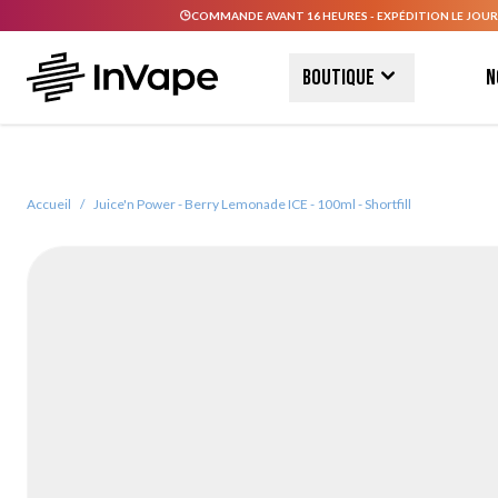
COMMANDE AVANT 16 HEURES - EXPÉDITION LE JOUR
Allez au contenu
Boutique
N
Accueil
/
Juice'n Power - Berry Lemonade ICE - 100ml - Shortfill