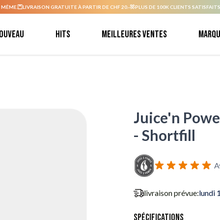
 MÊME.
LIVRAISON GRATUITE À PARTIR DE CHF 20.-
PLUS DE 100K CLIENTS SATISFAITS
ouveau
Hits
Meilleures ventes
Marqu
Juice'n Powe
- Shortfill
A
livraison prévue:
lundi 
Spécifications