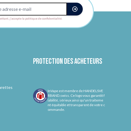
ttant, j'accepte la politique de confidentialité.
Protection des acheteurs
arettes
InVape est membre de HANDELSVE
RBAND.swiss. Ce logo vous garantit f
iabilité, sérieux ainsi qu'un traiteme
nt équitable et transparent de votre c
ommande.