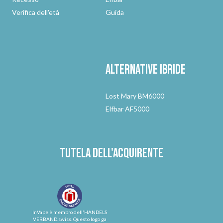
Verifica dell'età
Guida
Alternative
ibride
Lost Mary BM6000
Elfbar AF5000
Tutela dell'acquirente
InVape è membro dell'HANDELS
VERBAND.swiss. Questo logo ga