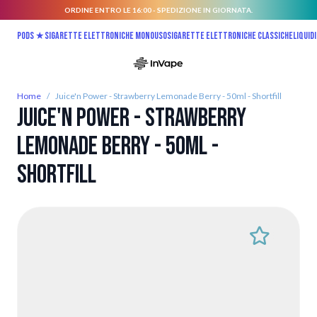
ORDINE ENTRO LE 16:00 - SPEDIZIONE IN GIORNATA.
Salta al contenuto
Pods ★
Sigarette elettroniche monouso
Sigarette elettroniche classiche
Liquidi
Home
/
Juice'n Power - Strawberry Lemonade Berry - 50ml - Shortfill
Juice'n Power - Strawberry
Lemonade Berry - 50ml -
Shortfill