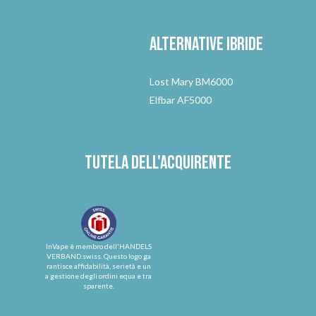
Alternative
ibride
Lost Mary BM6000
Elfbar AF5000
Tutela dell'acquirente
InVape è membro dell'HANDELS
VERBAND.swiss. Questo logo ga
rantisce affidabilità, serietà e un
a gestione degli ordini equa e tra
sparente.