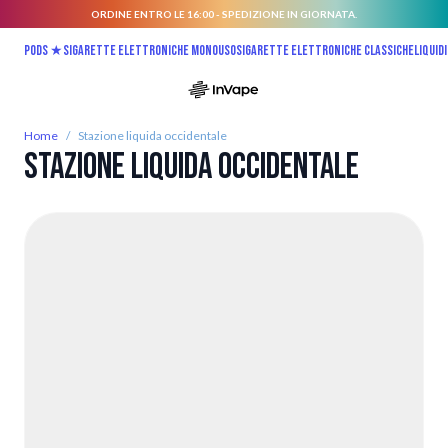
ORDINE ENTRO LE 16:00 - SPEDIZIONE IN GIORNATA.
Salta al contenuto
Pods ★
Sigarette elettroniche monouso
Sigarette elettroniche classiche
Liquidi
Home
/
Stazione liquida occidentale
Stazione liquida occidentale