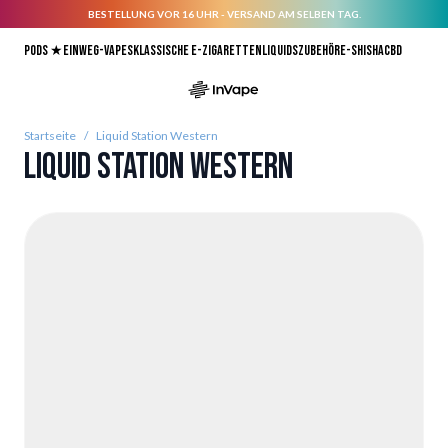
BESTELLUNG VOR 16 UHR - VERSAND AM SELBEN TAG.
Direkt zum Inhalt
Pods ★
Einweg-Vapes
Klassische E-Zigaretten
Liquids
Zubehör
E-Shisha
CBD
Startseite
/
Liquid Station Western
Liquid Station Western