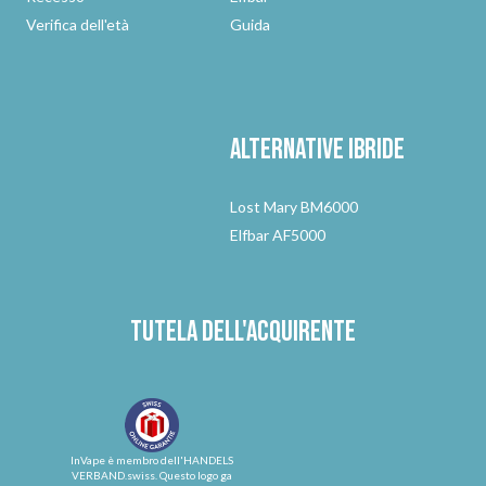
Verifica dell'età
Guida
Alternative
ibride
Lost Mary BM6000
Elfbar AF5000
Tutela dell'acquirente
InVape è membro dell'HANDELS
VERBAND.swiss. Questo logo ga