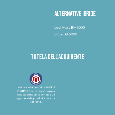
Alternative
ibride
Lost Mary BM6000
Elfbar AF5000
Tutela dell'acquirente
InVape è membro dell'HANDELS
VERBAND.swiss. Questo logo ga
rantisce affidabilità, serietà e un
a gestione degli ordini equa e tra
sparente.