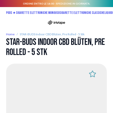
ORDINE ENTRO LE 16:00 - SPEDIZIONE IN GIORNATA.
Salta al contenuto
Pods ★
Sigarette elettroniche monouso
Sigarette elettroniche classiche
Liquidi
Home
/
STAR-BUDS Indoor CBD Blüten, Pre Rolled - 5 Stk
STAR-BUDS Indoor CBD Blüten, Pre
Rolled - 5 Stk